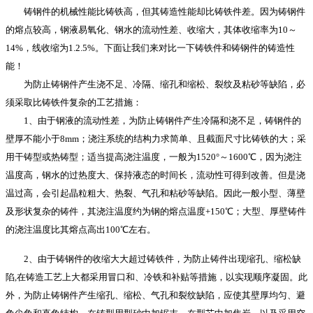
铸钢件的机械性能比铸铁高，但其铸造性能却比铸铁件差。因为铸钢件
的熔点较高，钢液易氧化、钢水的流动性差、收缩大，其体收缩率为10～
14%，线收缩为1.2.5%。下面让我们来对比一下铸铁件和铸钢件的铸造性
能！
为防止铸钢件产生浇不足、冷隔、缩孔和缩松、裂纹及粘砂等缺陷，必
须采取比铸铁件复杂的工艺措施：
1、由于钢液的流动性差，为防止铸钢件产生冷隔和浇不足，铸钢件的
壁厚不能小于8mm；浇注系统的结构力求简单、且截面尺寸比铸铁的大；采
用干铸型或热铸型；适当提高浇注温度，一般为1520°～1600℃，因为浇注
温度高，钢水的过热度大、保持液态的时间长，流动性可得到改善。但是浇
温过高，会引起晶粒粗大、热裂、气孔和粘砂等缺陷。因此一般小型、薄壁
及形状复杂的铸件，其浇注温度约为钢的熔点温度+150℃；大型、厚壁铸件
的浇注温度比其熔点高出100℃左右。
2、由于铸钢件的收缩大大超过铸铁件，为防止铸件出现缩孔、缩松缺
陷,在铸造工艺上大都采用冒口和、冷铁和补贴等措施，以实现顺序凝固。此
外，为防止铸钢件产生缩孔、缩松、气孔和裂纹缺陷，应使其壁厚均匀、避